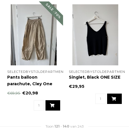
SALE -70%
SELECTEDBYSTIJLDEPARTMENT
SELECTEDBYSTIJLDEPARTMENT
Pants balloon
Singlet, Black ONE SIZE
parachute, Cley One
€29,95
Size
€20,98
€69,95
Toon
121
-
140
van 243