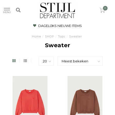
0
MENU
DAGELIJKS NIEUWE ITEMS
Home
/
SHOP
/
Tops
/
Sweater
Sweater