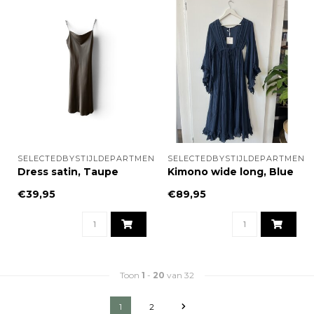
SELECTEDBYSTIJLDEPARTMENT
SELECTEDBYSTIJLDEPARTMENT
Dress satin, Taupe
Kimono wide long, Blue
€39,95
€89,95
Toon
1
-
20
van 32
1
2