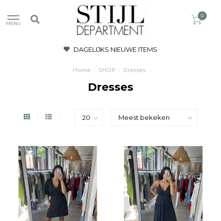
0
MENU
DAGELIJKS NIEUWE ITEMS
Home
/
SHOP
/
Dresses
Dresses