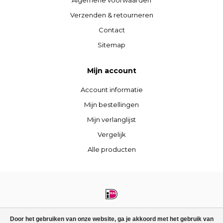
Algemene voorwaarden
Verzenden & retourneren
Contact
Sitemap
Mijn account
Account informatie
Mijn bestellingen
Mijn verlanglijst
Vergelijk
Alle producten
© Copyright 2026 STIJLdepartment - Powered by
Lightspeed
- Theme by
Door het gebruiken van onze website, ga je akkoord met het gebruik van