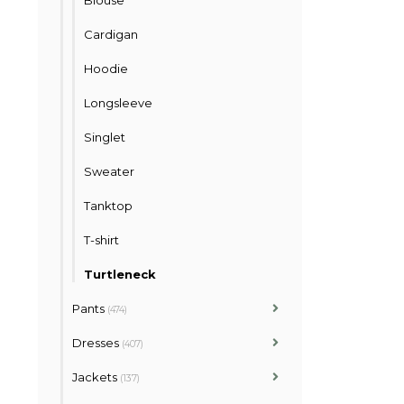
Blouse
Cardigan
Hoodie
Longsleeve
Singlet
Sweater
Tanktop
T-shirt
Turtleneck
Pants
(474)
Dresses
(407)
Jackets
(137)