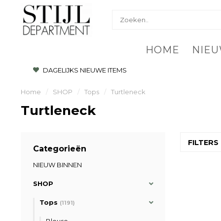
HOME
NIEU
DAGELIJKS NIEUWE ITEMS
Home
/
SHOP
/
Tops
/
Turtleneck
Turtleneck
FILTERS
Categorieën
NIEUW BINNEN
SHOP
Tops
(1191)