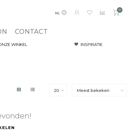
0
NL
ON
CONTACT
 ONZE WINKEL
INSPIRATIE
evonden!
KELEN