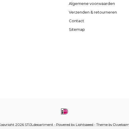
Algemene voorwaarden
Verzenden & retourneren
Contact
Sitemap
opyright 2026 STIJLdepartment - Powered by
Lightspeed
- Theme by
Dyvelopm