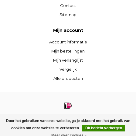
Contact
Sitemap
Mijn account
Account informatie
Mijn bestellingen
Mijn verlanglijst
Vergelijk
Alle producten
© Copyright 2026 STIJLdepartment - Powered by
Lightspeed
- Theme by
Door het gebruiken van onze website, ga je akkoord met het gebruik van
Dyvelopment
cookies om onze website te verbeteren.
Dit bericht verbergen
FILTERS
Meer over cookies »