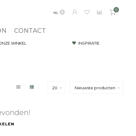
0
NL
ON
CONTACT
 ONZE WINKEL
INSPIRATIE
evonden!
KELEN