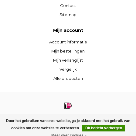
Contact
Sitemap
Mijn account
Account informatie
Mijn bestellingen
Mijn verlanglijst
Vergelijk
Alle producten
© Copyright 2026 STIJLdepartment - Powered by
Lightspeed
- Theme by
Door het gebruiken van onze website, ga je akkoord met het gebruik van
Dyvelopment
cookies om onze website te verbeteren.
Dit bericht verbergen
FILTERS
Meer over cookies »