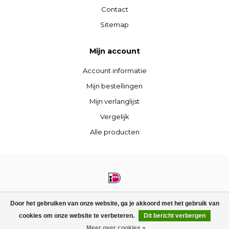
Contact
Sitemap
Mijn account
Account informatie
Mijn bestellingen
Mijn verlanglijst
Vergelijk
Alle producten
© Copyright 2026 STIJLdepartment - Powered by
Lightspeed
- Theme by
Door het gebruiken van onze website, ga je akkoord met het gebruik van
Dyvelopment
cookies om onze website te verbeteren.
Dit bericht verbergen
FILTERS
Meer over cookies »