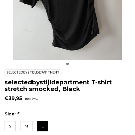
SELECTEDBYSTIJLDEPARTMENT
selectedbystijldepartment T-shirt
stretch smocked, Black
€39,95
Incl. btw
Size:
*
S
M
L