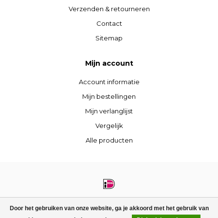
Verzenden & retourneren
Contact
Sitemap
Mijn account
Account informatie
Mijn bestellingen
Mijn verlanglijst
Vergelijk
Alle producten
© Copyright 2026 STIJLdepartment - Powered by
Lightspeed
- Theme by
Door het gebruiken van onze website, ga je akkoord met het gebruik van