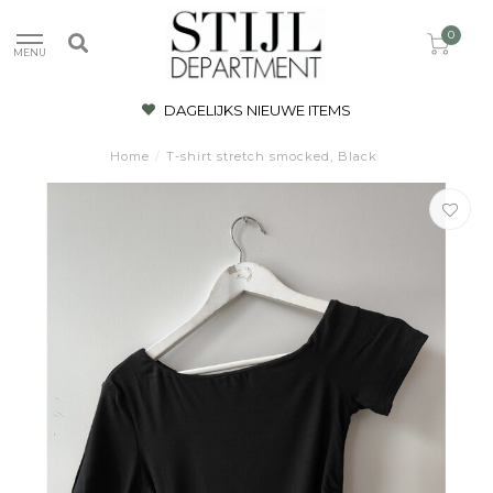
0
MENU
DAGELIJKS NIEUWE ITEMS
Home
/
T-shirt stretch smocked, Black