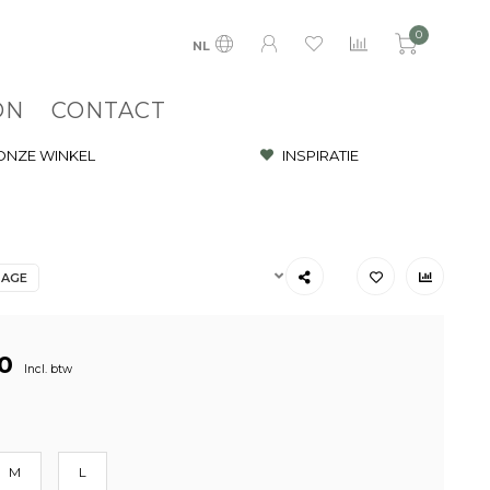
0
NL
ON
CONTACT
 ONZE WINKEL
INSPIRATIE
TAGE
0
Incl. btw
M
L