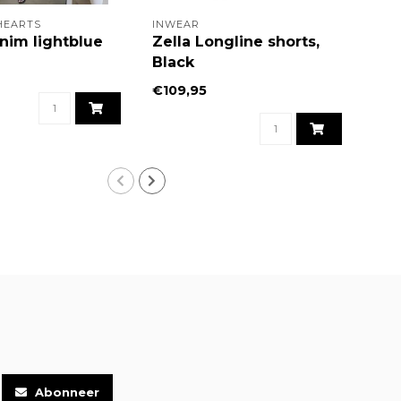
HEARTS
INWEAR
SEL
nim lightblue
Zella Longline shorts,
Sho
Black
€59
€109,95
Abonneer