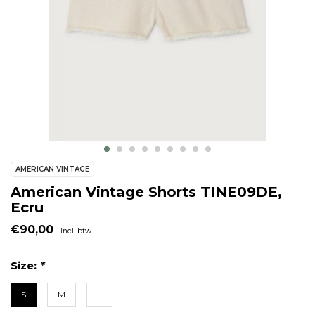
AMERICAN VINTAGE
American Vintage Shorts TINE09DE,
Ecru
€90,00
Incl. btw
Size:
*
S
M
L