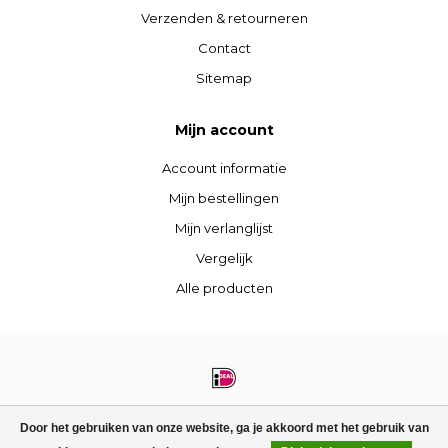
Verzenden & retourneren
Contact
Sitemap
Mijn account
Account informatie
Mijn bestellingen
Mijn verlanglijst
Vergelijk
Alle producten
© Copyright 2026 STIJLdepartment - Powered by
Lightspeed
- Theme by
Door het gebruiken van onze website, ga je akkoord met het gebruik van