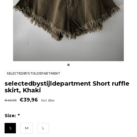
SELECTEDBYSTIJLDEPARTMENT
selectedbystijldepartment Short ruffle
skirt, Khaki
€39,96
€49,95
Incl. btw
Size:
*
S
M
L