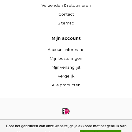
Verzenden & retourneren
Contact
Sitemap
Mijn account
Account informatie
Mijn bestellingen
Mijn verlanglijst
Vergelijk
Alle producten
© Copyright 2026 STIJLdepartment - Powered by
Lightspeed
- Theme by
Door het gebruiken van onze website, ga je akkoord met het gebruik van