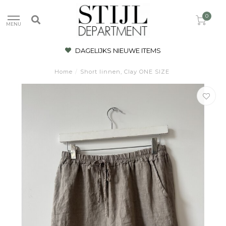
0
MENU
DAGELIJKS NIEUWE ITEMS
Home
/
Short linnen, Clay ONE SIZE