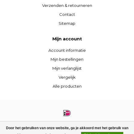
Verzenden & retourneren
Contact
Sitemap
Mijn account
Account informatie
Mijn bestellingen
Mijn verlanglijst
Vergelijk
Alle producten
© Copyright 2026 STIJLdepartment - Powered by
Lightspeed
- Theme by
Door het gebruiken van onze website, ga je akkoord met het gebruik van