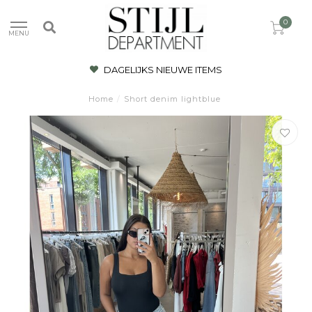
0
MENU
DAGELIJKS NIEUWE ITEMS
Home
/
Short denim lightblue