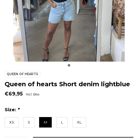
QUEEN OF HEARTS
Queen of hearts Short denim lightblue
€69,95
Incl. btw
Size:
*
XS
S
M
L
XL