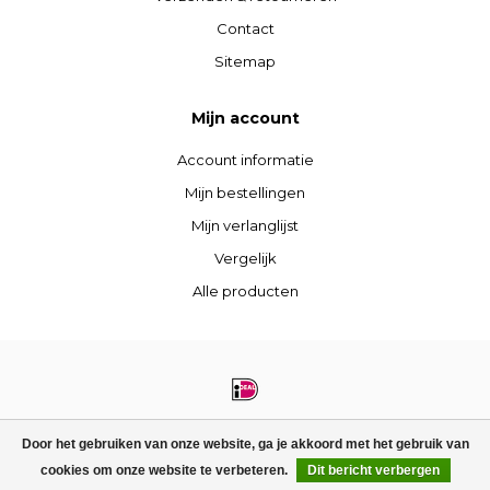
Contact
Sitemap
Mijn account
Account informatie
Mijn bestellingen
Mijn verlanglijst
Vergelijk
Alle producten
© Copyright 2026 STIJLdepartment - Powered by
Lightspeed
- Theme by
Door het gebruiken van onze website, ga je akkoord met het gebruik van
Dyvelopment
cookies om onze website te verbeteren.
Dit bericht verbergen