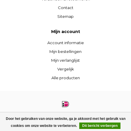
Contact
Sitemap
Mijn account
Account informatie
Mijn bestellingen
Mijn verlanglijst
Vergelijk
Alle producten
© Copyright 2026 STIJLdepartment - Powered by
Lightspeed
- Theme by
Door het gebruiken van onze website, ga je akkoord met het gebruik van
Dyvelopment
cookies om onze website te verbeteren.
Dit bericht verbergen