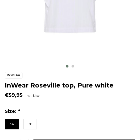
INWEAR
InWear Roseville top, Pure white
€59,95
Incl. btw
Size:
*
34
38