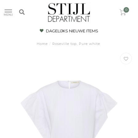
0
MENU
DAGELIJKS NIEUWE ITEMS
Home
/
Roseville top, Pure white