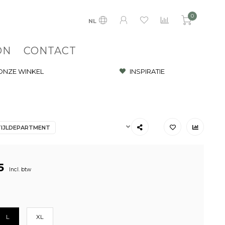
0
NL
ON
CONTACT
 ONZE WINKEL
INSPIRATIE
TIJLDEPARTMENT
5
Incl. btw
L
XL