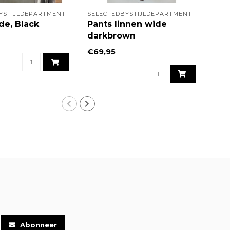
YSTIJLDEPARTMENT
SELECTEDBYSTIJLDEPARTMENT
FIVE
de, Black
Pants linnen wide
Pan
darkbrown
gre
€69,95
€149
Abonneer