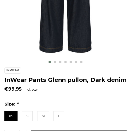
INWEAR
InWear Pants Glenn pullon, Dark denim
€99,95
Incl. btw
Size:
*
XS
S
M
L