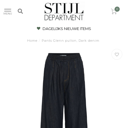
0
MENU
DAGELIJKS NIEUWE ITEMS
Home
/
Pants Glenn pullon, Dark denim