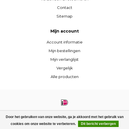
Contact
Sitemap
Mijn account
Account informatie
Mijn bestellingen
Mijn verlanglijst
Vergelijk
Alle producten
© Copyright 2026 STIJLdepartment - Powered by
Lightspeed
- Theme by
Door het gebruiken van onze website, ga je akkoord met het gebruik van
Dyvelopment
cookies om onze website te verbeteren.
Dit bericht verbergen