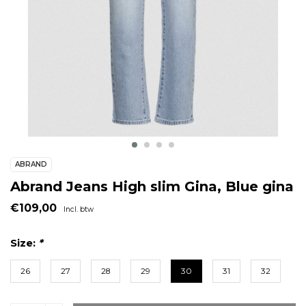
ABRAND
Abrand Jeans High slim Gina, Blue gina
€109,00
Incl. btw
Size:
*
26
27
28
29
30
31
32