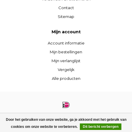
Contact
Sitemap
Mijn account
Account informatie
Mijn bestellingen
Mijn verlanglijst
Vergelijk
Alle producten
© Copyright 2026 STIJLdepartment - Powered by
Lightspeed
- Theme by
Door het gebruiken van onze website, ga je akkoord met het gebruik van
Dyvelopment
cookies om onze website te verbeteren.
Dit bericht verbergen