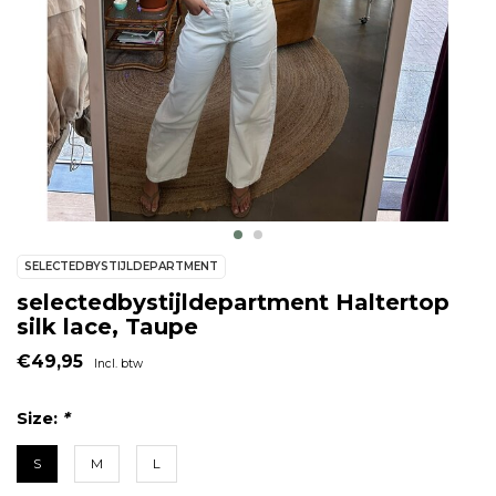
SELECTEDBYSTIJLDEPARTMENT
selectedbystijldepartment Haltertop
silk lace, Taupe
€49,95
Incl. btw
Size:
*
S
M
L