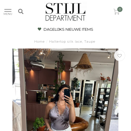
0
MENU
DAGELIJKS NIEUWE ITEMS
Home
/
Haltertop silk lace, Taupe