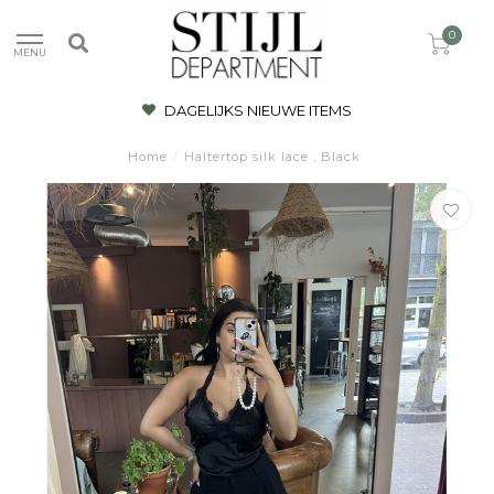
0
MENU
DAGELIJKS NIEUWE ITEMS
Home
/
Haltertop silk lace , Black