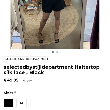
SELECTEDBYSTIJLDEPARTMENT
selectedbystijldepartment Haltertop
silk lace , Black
€49,95
Incl. btw
Size:
*
S
M
L