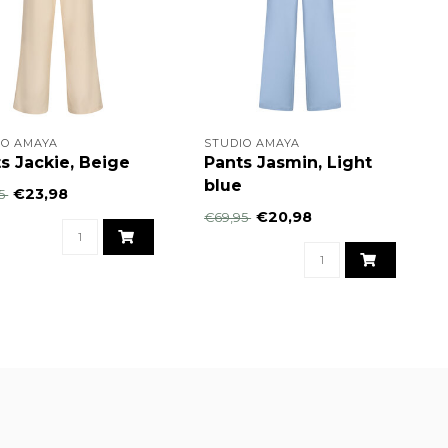
IO AMAYA
STUDIO AMAYA
s Jackie, Beige
Pants Jasmin, Light
blue
€23,98
95
€20,98
€69,95