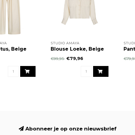
AYA
STUDIO AMAYA
STUD
tus, Beige
Blouse Loeke, Beige
Pant
€79,96
€99,95
€79,
Abonneer je op onze nieuwsbrief