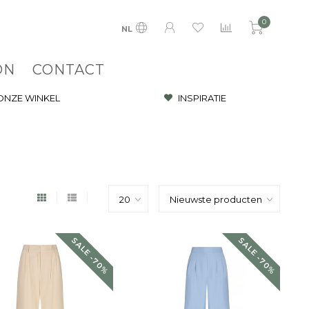
0
NL
ON
CONTACT
 ONZE WINKEL
INSPIRATIE
SALE -70%
SALE -70%