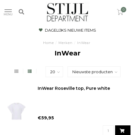
0
MENU
DAGELIJKS NIEUWE ITEMS
Home
/
Merken
/
InWear
InWear
InWear Roseville top, Pure white
€59,95