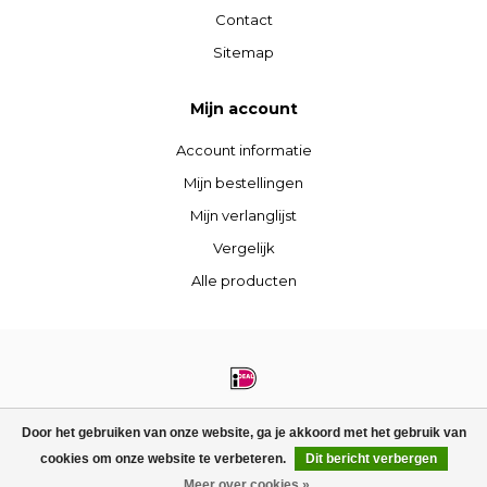
Contact
Sitemap
Mijn account
Account informatie
Mijn bestellingen
Mijn verlanglijst
Vergelijk
Alle producten
© Copyright 2026 STIJLdepartment - Powered by
Lightspeed
- Theme by
Door het gebruiken van onze website, ga je akkoord met het gebruik van
Dyvelopment
cookies om onze website te verbeteren.
Dit bericht verbergen
FILTERS
Meer over cookies »