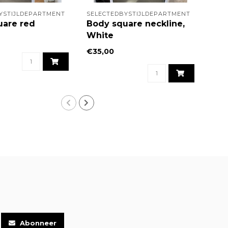
YSTIJLDEPARTMENT
SELECTEDBYSTIJLDEPARTMENT
SEL
uare red
Body square neckline,
Sin
White
€29
€35,00
Abonneer