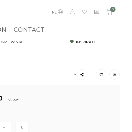
0
NL
ON
CONTACT
 ONZE WINKEL
INSPIRATIE
0
Incl. btw
M
L