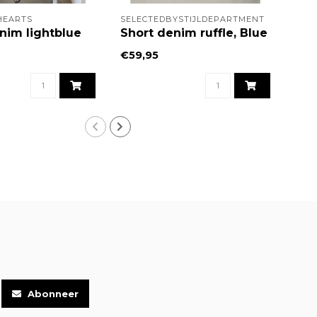
HEARTS
SELECTEDBYSTIJLDEPARTMENT
SEL
nim lightblue
Short denim ruffle, Blue
Sho
€59,95
€59
Abonneer