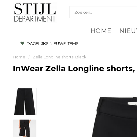
HOME
NIEU
DAGELIJKS NIEUWE ITEMS
Home
/
Zella Longline shorts, Black
InWear Zella Longline shorts,