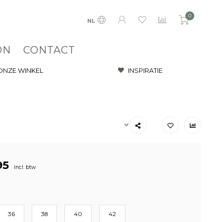
0
NL
ON
CONTACT
 ONZE WINKEL
INSPIRATIE
95
Incl. btw
36
38
40
42