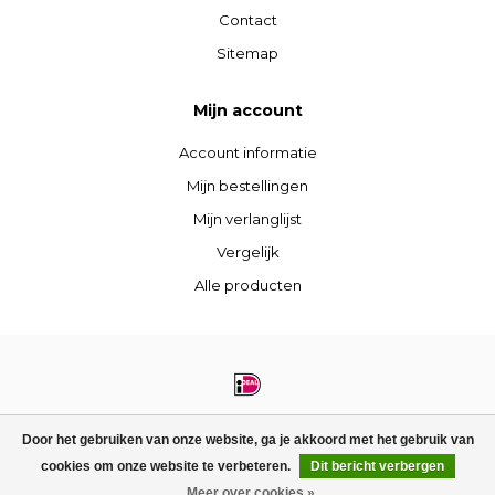
Contact
Sitemap
Mijn account
Account informatie
Mijn bestellingen
Mijn verlanglijst
Vergelijk
Alle producten
© Copyright 2026 STIJLdepartment - Powered by
Lightspeed
- Theme by
Door het gebruiken van onze website, ga je akkoord met het gebruik van
Dyvelopment
cookies om onze website te verbeteren.
Dit bericht verbergen
FILTERS
Meer over cookies »