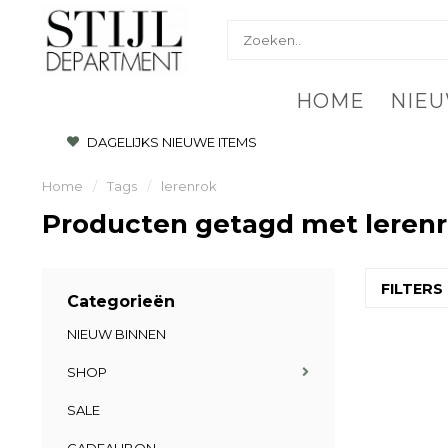
HOME
NIEU
DAGELIJKS NIEUWE ITEMS
Home
/
Tags
/
lerenrok
Producten getagd met leren
FILTERS
Categorieën
NIEUW BINNEN
SHOP
SALE