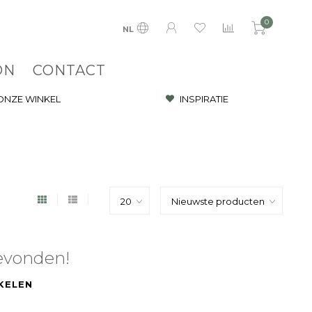
0
NL
ON
CONTACT
 ONZE WINKEL
INSPIRATIE
evonden!
KELEN