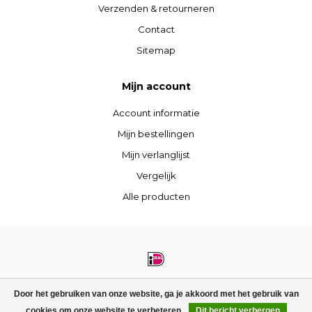
Verzenden & retourneren
Contact
Sitemap
Mijn account
Account informatie
Mijn bestellingen
Mijn verlanglijst
Vergelijk
Alle producten
© Copyright 2026 STIJLdepartment - Powered by
Lightspeed
- Theme by
Door het gebruiken van onze website, ga je akkoord met het gebruik van
Dyvelopment
cookies om onze website te verbeteren.
Dit bericht verbergen