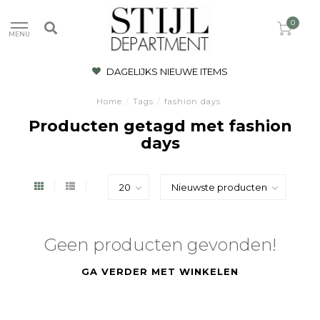
0
MENU
DAGELIJKS NIEUWE ITEMS
Home
/
Tags
/
fashion days
Producten getagd met fashion
days
Geen producten gevonden!
GA VERDER MET WINKELEN