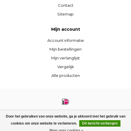
Contact
Sitemap
Mijn account
Account informatie
Mijn bestellingen
Mijn verlanglijst
Vergelijk
Alle producten
© Copyright 2026 STIJLdepartment - Powered by
Lightspeed
- Theme by
Door het gebruiken van onze website, ga je akkoord met het gebruik van
Dyvelopment
cookies om onze website te verbeteren.
Dit bericht verbergen
FILTERS
Meer over cookies »