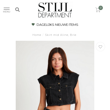
0
MENU
DAGELIJKS NIEUWE ITEMS
Home
/
Skirt mid Aline, Brie