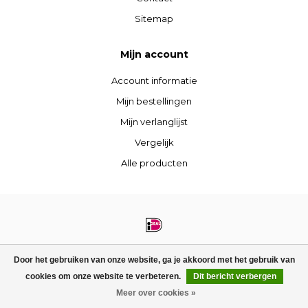
Sitemap
Mijn account
Account informatie
Mijn bestellingen
Mijn verlanglijst
Vergelijk
Alle producten
© Copyright 2026 STIJLdepartment - Powered by
Lightspeed
- Theme by
Door het gebruiken van onze website, ga je akkoord met het gebruik van
Dyvelopment
cookies om onze website te verbeteren.
Dit bericht verbergen
Meer over cookies »