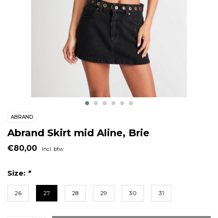
ABRAND
Abrand Skirt mid Aline, Brie
€80,00
Incl. btw
Size:
*
26
27
28
29
30
31