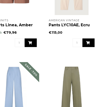
UNITS
AMERICAN VINTAGE
ts Linea, Amber
Pants LYC10AE, Ecru
€79,96
€115,00
95
SALE -70%