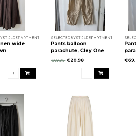
YSTIJLDEPARTMENT
SELECTEDBYSTIJLDEPARTMENT
SELE
nnen wide
Pants balloon
Pant
wn
parachute, Cley One
para
Size
€20,98
€69,
€69,95