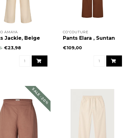
IO AMAYA
CO'COUTURE
s Jackie, Beige
Pants Elara , Suntan
€23,98
€109,00
95
SALE -20%