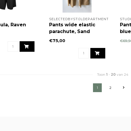
SELECTEDBYSTIJLDEPARTMENT
STUD
ula, Raven
Pants wide elastic
Pant
parachute, Sand
blu
€75,00
€69,
Toon
1
-
20
van 24
1
2