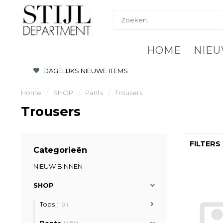
HOME
NIEU
DAGELIJKS NIEUWE ITEMS
Home
/
SHOP
/
Pants
/
Trousers
Trousers
FILTERS
Categorieën
NIEUW BINNEN
SHOP
Tops
(1191)