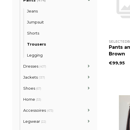
Pants
(474)
Jeans
Jumpsuit
Shorts
SELECTEDB
Trousers
Pants an
Brown
Legging
€99,95
Dresses
(407)
Jackets
(137)
Shoes
(67)
Home
(33)
Accessoires
(473)
Legwear
(22)