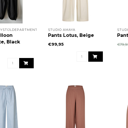
YSTIJLDEPARTMENT
STUDIO AMAYA
STUD
lloon
Pants Lotus, Beige
Pant
e, Black
€99,95
€79,