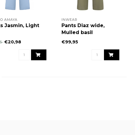
IO AMAYA
INWEAR
s Jasmin, Light
Pants Diaz wide,
e
Mulled basil
€20,98
€99,95
95