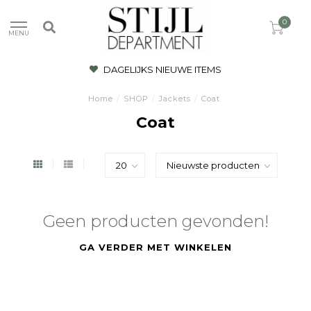
0
MENU
DAGELIJKS NIEUWE ITEMS
Home
/
SHOP
/
Jackets
/
Coat
Coat
Geen producten gevonden!
GA VERDER MET WINKELEN