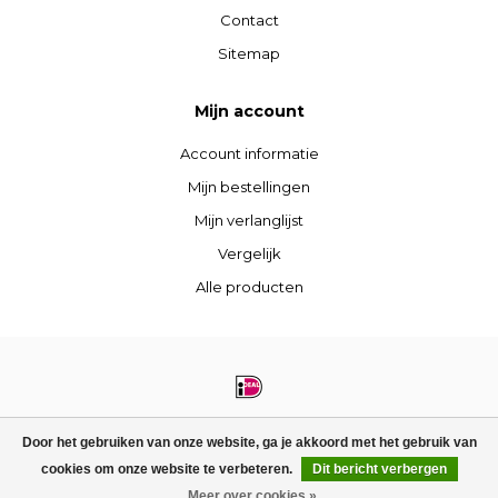
Contact
Sitemap
Mijn account
Account informatie
Mijn bestellingen
Mijn verlanglijst
Vergelijk
Alle producten
© Copyright 2026 STIJLdepartment - Powered by
Lightspeed
- Theme by
Door het gebruiken van onze website, ga je akkoord met het gebruik van
Dyvelopment
cookies om onze website te verbeteren.
Dit bericht verbergen
FILTERS
Meer over cookies »