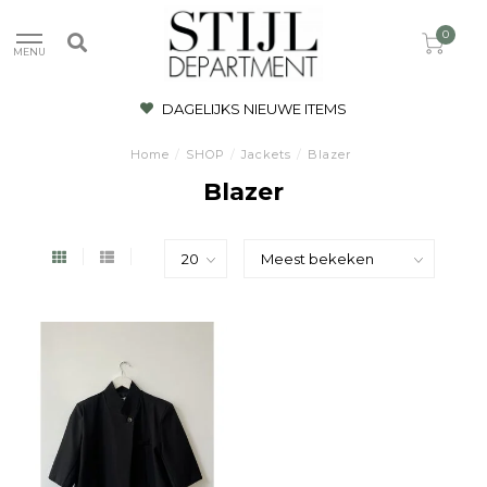
0
MENU
DAGELIJKS NIEUWE ITEMS
Home
/
SHOP
/
Jackets
/
Blazer
Blazer