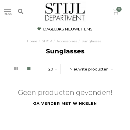
0
MENU
DAGELIJKS NIEUWE ITEMS
Home
/
SHOP
/
Accessoires
/
Sunglasses
Sunglasses
Geen producten gevonden!
GA VERDER MET WINKELEN