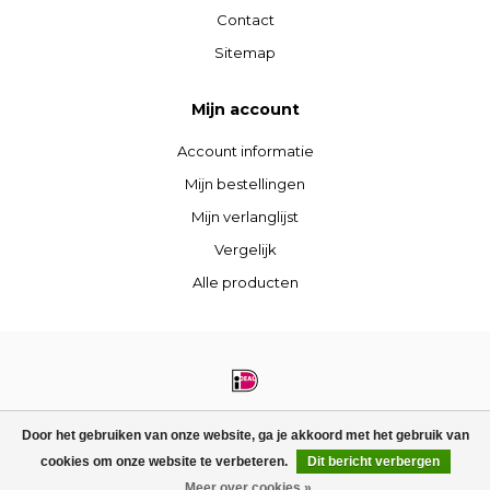
Contact
Sitemap
Mijn account
Account informatie
Mijn bestellingen
Mijn verlanglijst
Vergelijk
Alle producten
© Copyright 2026 STIJLdepartment - Powered by
Lightspeed
- Theme by
Door het gebruiken van onze website, ga je akkoord met het gebruik van
Dyvelopment
cookies om onze website te verbeteren.
Dit bericht verbergen
FILTERS
Meer over cookies »