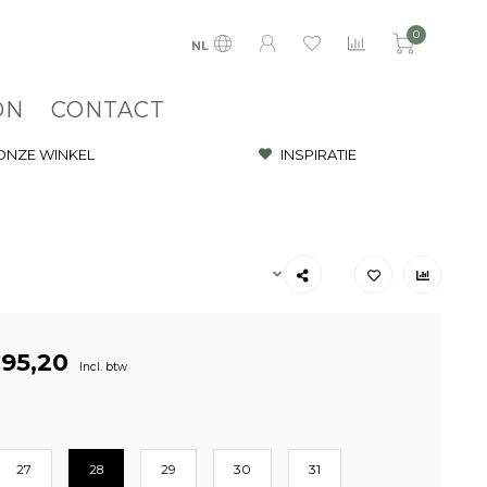
0
NL
ON
CONTACT
 ONZE WINKEL
INSPIRATIE
95,20
Incl. btw
27
28
29
30
31