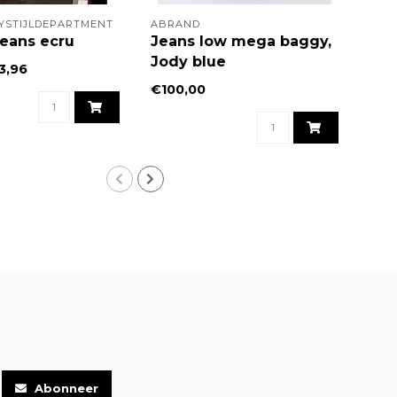
YSTIJLDEPARTMENT
ABRAND
ABR
jeans ecru
Jeans low mega baggy,
Jea
Jody blue
Por
3,96
€100,00
€10
Abonneer