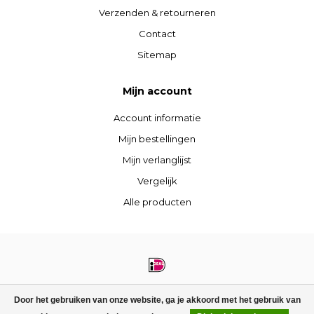
Verzenden & retourneren
Contact
Sitemap
Mijn account
Account informatie
Mijn bestellingen
Mijn verlanglijst
Vergelijk
Alle producten
© Copyright 2026 STIJLdepartment - Powered by
Lightspeed
- Theme by
Door het gebruiken van onze website, ga je akkoord met het gebruik van