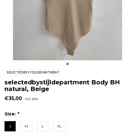
SELECTEDBYSTIJLDEPARTMENT
selectedbystijldepartment Body BH
natural, Beige
€35,00
Incl. btw
Size:
*
S
M
L
XL