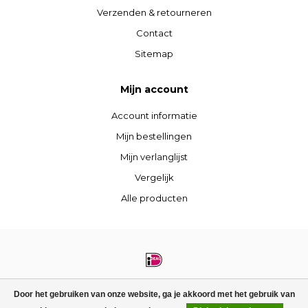
Verzenden & retourneren
Contact
Sitemap
Mijn account
Account informatie
Mijn bestellingen
Mijn verlanglijst
Vergelijk
Alle producten
© Copyright 2026 STIJLdepartment - Powered by
Lightspeed
- Theme by
Door het gebruiken van onze website, ga je akkoord met het gebruik van