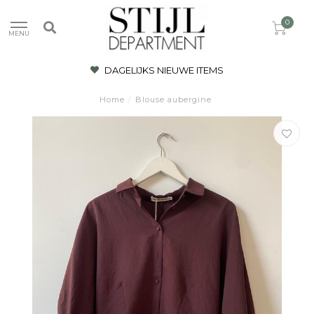
0
MENU
DAGELIJKS NIEUWE ITEMS
Home
/
Blouse aubergine