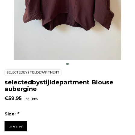
SELECTEDBYSTIJLDEPARTMENT
selectedbystijldepartment Blouse
aubergine
€59,95
Incl. btw
Size:
*
one size