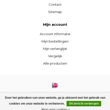
Contact
Sitemap
Mijn account
Account informatie
Mijn bestellingen
Mijn verlanglijst
Vergelijk
Alle producten
© Copyright 2026 STIJLdepartment - Powered by
Lightspeed
- Theme by
Door het gebruiken van onze website, ga je akkoord met het gebruik van
Dyvelopment
cookies om onze website te verbeteren.
Dit bericht verbergen
FILTERS
Meer over cookies »